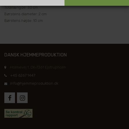
Totallængde: 30 cm
Børstens diameter: 2 cm
Børstens højde: 10 cm
DANSK HJEMMEPRODUKTION
Holmevej 1, DK-7361 Ejstrupholm
+45 6267 1447
info@hjemmeproduktion.dk