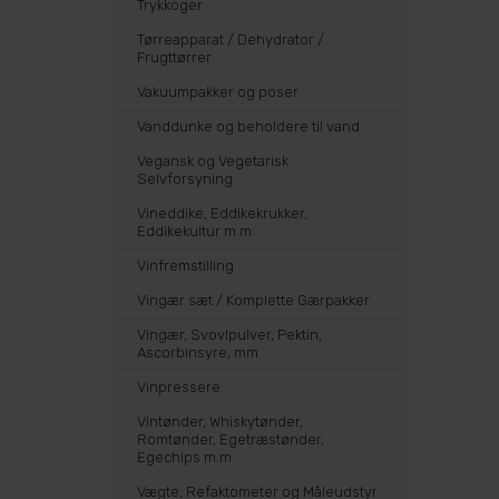
Trykkoger
Tørreapparat / Dehydrator /
Frugttørrer
Vakuumpakker og poser
Vanddunke og beholdere til vand
Vegansk og Vegetarisk
Selvforsyning
Vineddike, Eddikekrukker,
Eddikekultur m.m.
Vinfremstilling
Vingær sæt / Komplette Gærpakker
Vingær, Svovlpulver, Pektin,
Ascorbinsyre, mm
Vinpressere
Vintønder, Whiskytønder,
Romtønder, Egetræstønder,
Egechips m.m.
Vægte, Refaktometer og Måleudstyr