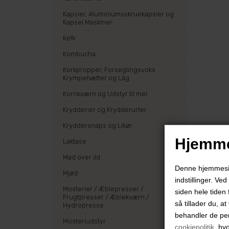
Kapsler, Aluminiumsskruekapsler og
Kapsel Maskiner
Kefir
Kombucha
Korkpropper, Forseglingsvoks
Krympehætter og Låg
Kornkværn og Udstyr til mel
Krydderier og Krydderurter
Kryddersnaps og Likør
Hjemme
Laktase
Mad over ild
Denne hjemmeside
Mjød
indstillinger. Ve
Mosterier / Æblepresser /
siden hele tiden 
Frugtpresser / Æblekværn /
så tillader du, a
Hydropresse
behandler de pe
Mosteriudstyr
cookiepolitik
, hv