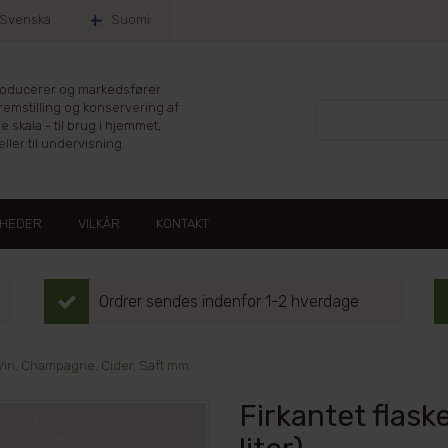
Svenska
Suomi
producerer og markedsfører
fremstilling og konservering af
le skala - til brug i hjemmet,
ller til undervisning.
HEDER
VILKÅR
KONTAKT
Ordrer sendes indenfor 1-2 hverdage
 Vin, Champagne, Cider, Saft mm.
Firkantet flaske