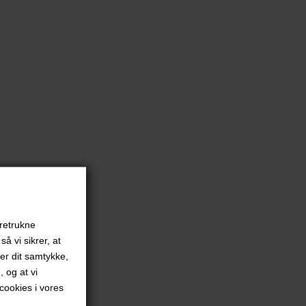
oretrukne
å vi sikrer, at
ver dit samtykke,
, og at vi
ookies i vores