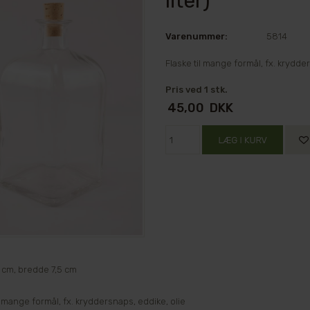
liter)
Varenummer:
5814
Flaske til mange formål, fx. krydde
Pris ved 1 stk.
45,00
DKK
 cm, bredde 7,5 cm
l mange formål, fx. kryddersnaps, eddike, olie