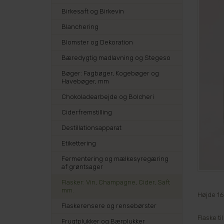
Birkesaft og Birkevin
Blanchering
Blomster og Dekoration
Bæredygtig madlavning og Stegeso
Bøger: Fagbøger, Kogebøger og
Havebøger, mm
Chokoladearbejde og Bolcheri
Ciderfremstilling
Destillationsapparat
Etikettering
Fermentering og mælkesyregæring
af grøntsager
Flasker: Vin, Champagne, Cider, Saft
mm.
Højde 16
Flaskerensere og rensebørster
Flaske ti
Frugtplukker og Bærplukker