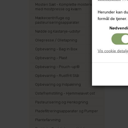
Mosteri Sæt - Komplette mosterier
med mostpresse og kværn
Herunder kan du v
Mælkecentrifuge og
formål de tjener.
pasteuriseringsapparater
Nødvend
Nødde og Kastanje-udstyr
Oliepresse / Olietapning
Opbevaring - Bag in Box
Vis cookie detalj
Opbevaring - Plast
Opbevaring - Pouch-up®
Opbevaring - Rustfrit Stål
Opbevaring og Indpakning
Ostefremstilling - Hjemmelavet ost
Pasteurisering og Henkogning
Pladefiltreringsapparater og Pumper
Plantefarvning