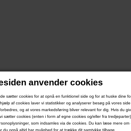
siden anvender cookies
 sætter cookies for at opnå en funktionel side og for at huske dine f
d hjælp af cookies laver vi statistikker og analyserer besøg på vores side s
forbedres, og at vores markedsføring bliver relevant for dig. Hvis du gi
t vi sætter cookies (enten i form af egne cookies og/eller fra tredjeparter)
rsonoplysninger, som indsamles via de cookies. Du kan læse mere om c
or du også altid har mulighed for at trække dit samtykke tilbage.