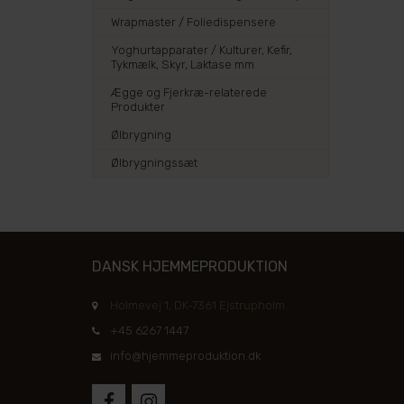
Wrapmaster / Foliedispensere
Yoghurtapparater / Kulturer, Kefir,
Tykmælk, Skyr, Laktase mm
Ægge og Fjerkræ-relaterede
Produkter
Ølbrygning
Ølbrygningssæt
DANSK HJEMMEPRODUKTION
Holmevej 1, DK-7361 Ejstrupholm
+45 6267 1447
info@hjemmeproduktion.dk