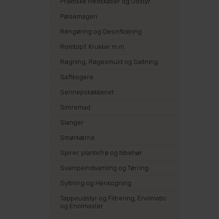
Praktiske Redskaber og Udstyr
Pølsemageri
Rengøring og Desinficering
Romtopf, Krukker m.m.
Røgning, Røgesmuld og Saltning
Saftkogere
Sennepskøkkenet
Simremad
Slanger
Smørkærne
Spirer, plantefrø og tilbehør
Svampeindsamling og Tørring
Syltning og Henkogning
Tappeudstyr og Filtrering, Enolmatic
og Enolmaster