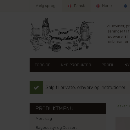
Vælg sprog:
Dansk
Norsk
Vi udvikler, 
løsninger til 
fødevarer i lil
restauranter e
FORSIDE
NYE PRODUKTER
PROFIL
NY
Salg til private, erhverv og institutioner
Flasker:
PRODUKTMENU
Mors dag
Bageudstyr og Dessert