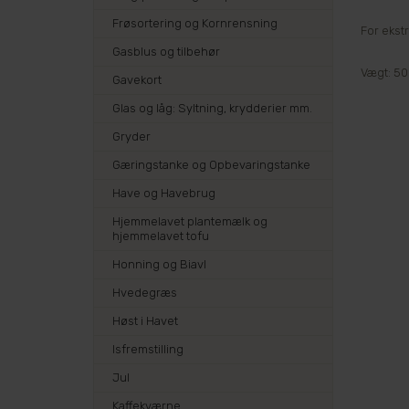
Frøsortering og Kornrensning
For ekst
Gasblus og tilbehør
Vægt: 5
Gavekort
Glas og låg: Syltning, krydderier mm.
Gryder
Gæringstanke og Opbevaringstanke
Have og Havebrug
Hjemmelavet plantemælk og
hjemmelavet tofu
Honning og Biavl
Hvedegræs
Høst i Havet
Isfremstilling
Jul
Kaffekværne