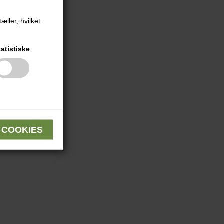
æller, hvilket
tatistiske