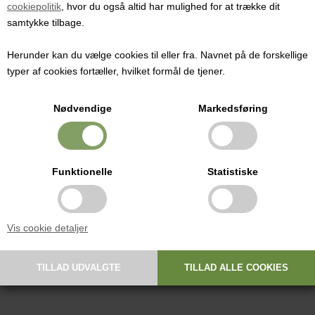
cookiepolitik
, hvor du også altid har mulighed for at trække dit
Pris ved 1 stk.
samtykke tilbage.
810,00
DKK
Herunder kan du vælge cookies til eller fra. Navnet på de forskellige
typer af cookies fortæller, hvilket formål de tjener.
Til fin filtrering af søde, hvide og mousserende vine samt cider.
Nødvendige
Markedsføring
Bruges i filtersystemer til Enolmatic og Enolmaster (varenumrene
3223 og 3249)
Funktionelle
Statistiske
Max. temperatur-tolerance: 50 °C.
Nem at rengøre med Enol Clean filterrenser, varenummer 3227.
Vis cookie detaljer
Fremstillet af polypropylen plast og glasfiber.
Denne type filtre kan filtrere cirka 2500 liter væske inden skal skiftes.