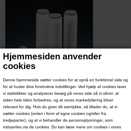
Hjemmesiden anvender
cookies
Denne hjemmeside sætter cookies for at opnå en funktionel side og
for at huske dine foretrukne indstillinger. Ved hjælp af cookies laver
vi statistikker og analyserer besøg på vores side så vi sikrer, at
Filter til Enolmatic og Enolmaster
siden hele tiden forbedres, og at vores markedsføring bliver
relevant for dig. Hvis du giver dit samtykke, så tillader du, at vi
filtersystem, 0,5 Micron, 1 stk
sætter cookies (enten i form af egne cookies og/eller fra
tredjeparter), og at vi behandler de personoplysninger, som
Varenummer:
3226
indsamles via de cookies. Du kan læse mere om cookies i vores