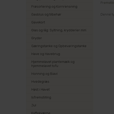
Fremstill
Frøsortering og Kornrensning
Gasblus og tilbehør
Denne typ
Gavekort
Glas og låg: Syltning, krydderier mm.
Gryder
Gæringstanke og Opbevaringstanke
Have og Havebrug
Hjemmelavet plantemælk og
hjemmelavet tofu
Honning og Biavl
Hvedegræs
Høst i Havet
Isfremstilling
Jul
Kaffekværne