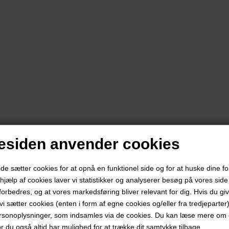
siden anvender cookies
 sætter cookies for at opnå en funktionel side og for at huske dine f
d hjælp af cookies laver vi statistikker og analyserer besøg på vores side s
forbedres, og at vores markedsføring bliver relevant for dig. Hvis du gi
t vi sætter cookies (enten i form af egne cookies og/eller fra tredjeparter)
rsonoplysninger, som indsamles via de cookies. Du kan læse mere om c
or du også altid har mulighed for at trække dit samtykke tilbage.