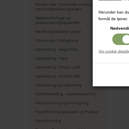
Mosteri Sæt - Komplette mosterier
med mostpresse og kværn
Herunder kan du v
Mælkecentrifuge og
formål de tjener.
pasteuriseringsapparater
Nødvend
Nødde og Kastanje-udstyr
Oliepresse / Olietapning
Opbevaring - Bag in Box
Vis cookie detalj
Opbevaring - Plast
Opbevaring - Pouch-up®
Opbevaring - Rustfrit Stål
Opbevaring og Indpakning
Ostefremstilling - Hjemmelavet ost
Pasteurisering og Henkogning
Pladefiltreringsapparater og Pumper
Plantefarvning