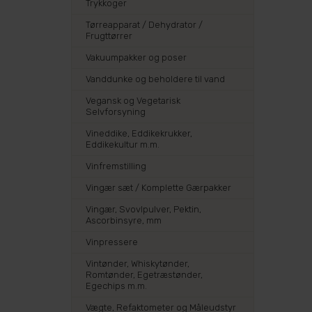
Trykkoger
Tørreapparat / Dehydrator /
Frugttørrer
Vakuumpakker og poser
Vanddunke og beholdere til vand
Vegansk og Vegetarisk
Selvforsyning
Vineddike, Eddikekrukker,
Eddikekultur m.m.
Vinfremstilling
Vingær sæt / Komplette Gærpakker
Vingær, Svovlpulver, Pektin,
Ascorbinsyre, mm
Vinpressere
Vintønder, Whiskytønder,
Romtønder, Egetræstønder,
Egechips m.m.
Vægte, Refaktometer og Måleudstyr