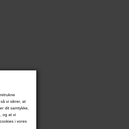
oretrukne
å vi sikrer, at
ver dit samtykke,
, og at vi
ookies i vores