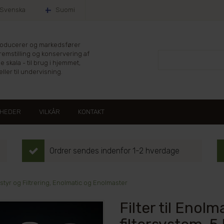
Svenska
Suomi
producerer og markedsfører
fremstilling og konservering af
le skala - til brug i hjemmet,
ller til undervisning.
HEDER
VILKÅR
KONTAKT
Ordrer sendes indenfor 1-2 hverdage
tyr og Filtrering, Enolmatic og Enolmaster
Filter til Enol