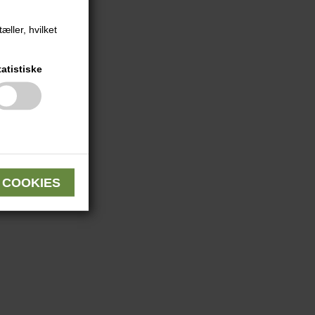
æller, hvilket
tatistiske