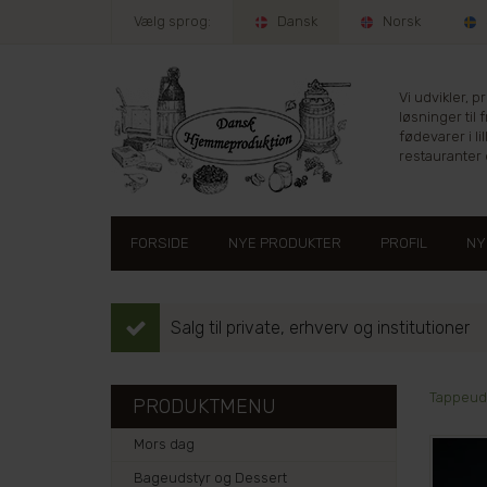
Vælg sprog:
Dansk
Norsk
Vi udvikler, 
løsninger til 
fødevarer i lil
restauranter e
FORSIDE
NYE PRODUKTER
PROFIL
NY
Salg til private, erhverv og institutioner
Tappeuds
PRODUKTMENU
Mors dag
Bageudstyr og Dessert