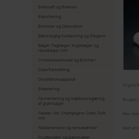
Birkesaft og Birkevin
Blanchering
Blomster og Dekoration
Bæredygtig madlavning og Stegeso
Bøger: Fagbøger, Kogebøger og
Havebøger, mm
Chokoladearbejde og Bolcheri
Ciderfremstilling
Destillationsapparat
Til grov 
Etikettering
Fermentering og mælkesyregæring
Bruges i
af grøntsager
Flasker: Vin, Champagne, Cider, Saft
Max. tem
mm.
Flaskerensere og rensebørster
Nem at r
Frugtplukker og Bærplukker