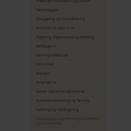
Praktiske Redskaber og Udstyr
Pølsemageri
Rengøring og Desinficering
Romtopf, Krukker m.m.
Røgning, Røgesmuld og Saltning
Saftkogere
Sennepskøkkenet
Simremad
Slanger
Smørkærne
Spirer, plantefrø og tilbehør
Svampeindsamling og Tørring
Syltning og Henkogning
Tappeudstyr og Filtrering, Enolmatic
og Enolmaster