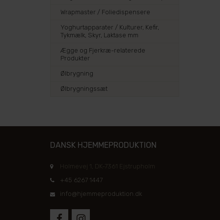
Wrapmaster / Foliedispensere
Yoghurtapparater / Kulturer, Kefir,
Tykmælk, Skyr, Laktase mm
Ægge og Fjerkræ-relaterede
Produkter
Ølbrygning
Ølbrygningssæt
DANSK HJEMMEPRODUKTION
Holmevej 1, DK-7361 Ejstrupholm
+45 6267 1447
info@hjemmeproduktion.dk