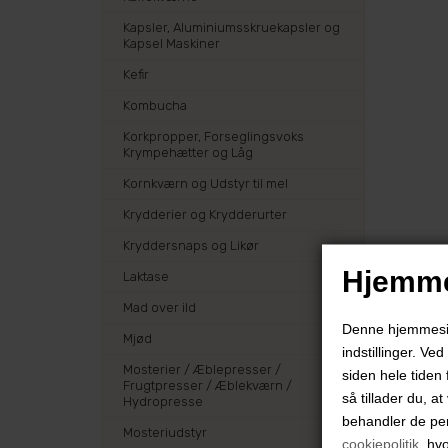
Kapsler, Aluminiumsskruekapsler og
Kapsel Maskiner
Kefir
Kombucha
Korkpropper, Forseglingsvoks
Krympehætter og Låg
Kornkværn og Udstyr til mel
Krydderier og Krydderurter
Kryddersnaps og Likør
Hjemme
Laktase
Mad over ild
Denne hjemmeside
Mjød
indstillinger. Ve
Mosterier / Æblepresser /
siden hele tiden 
Frugtpresser / Æblekværn /
så tillader du, a
Hydropresse
behandler de pe
Mosteriudstyr
cookiepolitik
, hv