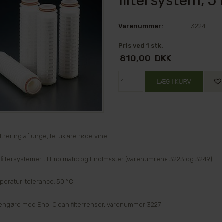
filtersystem, 5 
Varenummer:
3224
Pris ved 1 stk.
810,00
DKK
filtrering af unge, let uklare røde vine.
 filtersystemer til Enolmatic og Enolmaster (varenumrene 3223 og 3249)
peratur-tolerance: 50 °C.
engøre med Enol Clean filterrenser, varenummer 3227.