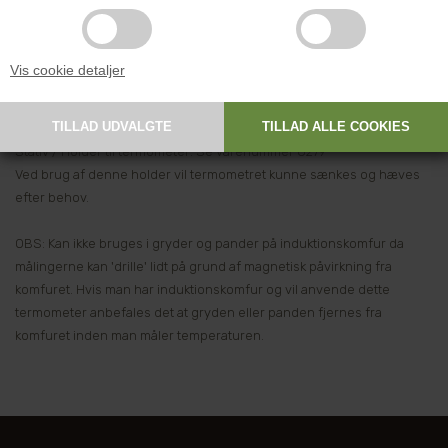
Clips / Holder til termometer: Se varenummer 8277
Få styr på termometret. Clipsen forebygger at termometret glider
ned i gryden under opvarmning af for eksempel mælk.
Vis cookie detaljer
Efter montering af dette termometer i clipsen vil stikke 10 cm ud
under clipsen.
Stativ / Holder til termometer: Se varenummer 8279
Ved brug af denne holder vil termometret kunne sænkes og hæves
efter behov.
OBS: Kan ikke bruges i gryder og pander på induktionskomfur da
målingerne kan 'drille' lidt på grund af magnetisk påvirkning fra
komfuret. Hvis man har induktionskomfur og vil anvende dette
termometer anbefales det at gryden eller panden fjernes fra
komfuret inden man måler temperaturen.