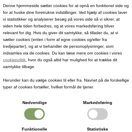
Denne hjemmeside sætter cookies for at opnå en funktionel side og
Pris ved 1 stk.
for at huske dine foretrukne indstillinger. Ved hjælp af cookies laver
139,00
DKK
(Før
185,00
)
vi statistikker og analyserer besøg på vores side så vi sikrer, at
siden hele tiden forbedres, og at vores markedsføring bliver
relevant for dig. Hvis du giver dit samtykke, så tillader du, at vi
sætter cookies (enten i form af egne cookies og/eller fra
tredjeparter), og at vi behandler de personoplysninger, som
Elektronisk blyantformet termometer
indsamles via de cookies. Du kan læse mere om cookies i vores
-50 C / + 300 C
cookiepolitik
, hvor du også altid har mulighed for at trække dit
samtykke tilbage.
Praktisk termometer til brug til alt fra ostemageri, baging, til
produktion af karameller, ja selv jordtemperaturen i drivhuset m.m.
Herunder kan du vælge cookies til eller fra. Navnet på de forskellige
typer af cookies fortæller, hvilket formål de tjener.
Måler +/- 1 C
Praktisk plastic-hylster
Nødvendige
Markedsføring
Totallængde: 25 cm
Nålens / Følerens længde: 14,5 cm
Funktionelle
Statistiske