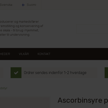
Svenska
Suomi
producerer og markedsfører
fremstilling og konservering af
le skala - til brug i hjemmet,
ller til undervisning.
HEDER
VILKÅR
KONTAKT
Ordrer sendes indenfor 1-2 hverdage
dstyr
Ascorbinsyre p