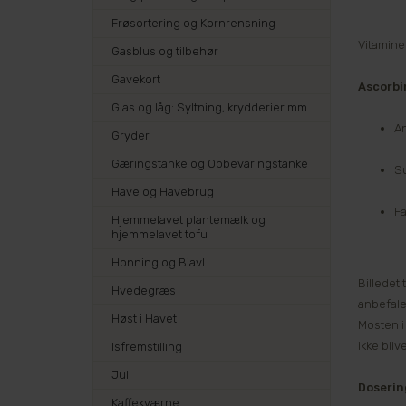
Frøsortering og Kornrensning
Vitaminet
Gasblus og tilbehør
Gavekort
Ascorbi
Glas og låg: Syltning, krydderier mm.
An
Gryder
Gæringstanke og Opbevaringstanke
S
Have og Havebrug
Fa
Hjemmelavet plantemælk og
hjemmelavet tofu
Honning og Biavl
Billedet 
Hvedegræs
anbefale
Høst i Havet
Mosten i 
ikke bli
Isfremstilling
Jul
Doserin
Kaffekværne