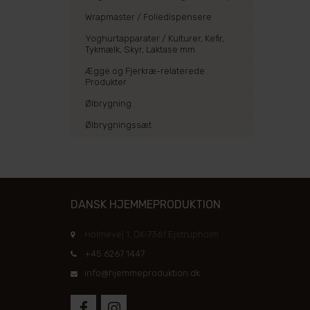
Wrapmaster / Foliedispensere
Yoghurtapparater / Kulturer, Kefir,
Tykmælk, Skyr, Laktase mm
Ægge og Fjerkræ-relaterede
Produkter
Ølbrygning
Ølbrygningssæt
DANSK HJEMMEPRODUKTION
Holmevej 1, DK-7361 Ejstrupholm
+45 6267 1447
info@hjemmeproduktion.dk