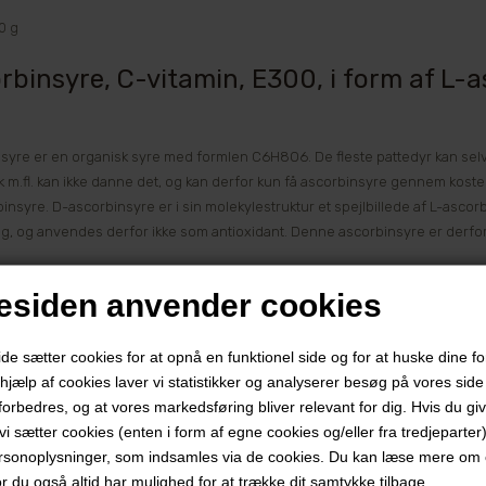
0 g
rbinsyre, C-vitamin, E300, i form af L-a
syre er en organisk syre med formlen C6H8O6. De fleste pattedyr kan se
isk m.fl. kan ikke danne det, og kan derfor kun få ascorbinsyre gennem kost
insyre. D-ascorbinsyre er i sin molekylestruktur et spejlbillede af L-asco
g, og anvendes derfor ikke som antioxidant. Denne ascorbinsyre er derfor 
insyre er det samme som C-vitamin. Stoffet har betydning for bindevæv
siden anvender cookies
 kendetegnet ved forandringer i hug og knogler, opsvulmede gummer, løs
syre har også betydning for produktion af signalstoffer i nervesystemet, u
 sætter cookies for at opnå en funktionel side og for at huske dine f
gelsen fra tramen.
d hjælp af cookies laver vi statistikker og analyserer besøg på vores side s
forbedres, og at vores markedsføring bliver relevant for dig. Hvis du gi
ing:
t vi sætter cookies (enten i form af egne cookies og/eller fra tredjeparter)
oduktet i en lille smule vand før det tilsættes væsken ved omrøring.
rsonoplysninger, som indsamles via de cookies. Du kan læse mere om c
or du også altid har mulighed for at trække dit samtykke tilbage.
ts anvendelsesområder er hovedsageligt inden for frugt- og grøntindustri