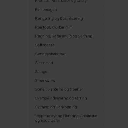
Praktiske Redskaber og Udstyr
Pølsemageri
Rengøring og Desinficering
Romtopf, Krukker m.m.
Røgning, Røgesmuld og Saltning
Saftkogere
Sennepskøkkenet
Simremad
Slanger
Smørkærne
Spirer, plantefrø og tilbehør
Svampeindsamling og Tørring
Syltning og Henkogning
Tappeudstyr og Filtrering, Enolmatic
og Enolmaster