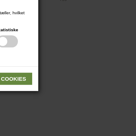
æller, hvilket
tatistiske