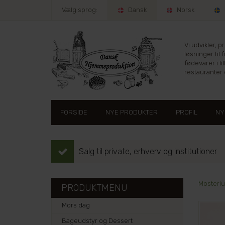
Vælg sprog:
Dansk
Norsk
Vi udvikler, 
løsninger til 
fødevarer i lil
restauranter e
FORSIDE
NYE PRODUKTER
PROFIL
NY
Salg til private, erhverv og institutioner
Mosteriu
PRODUKTMENU
Mors dag
Bageudstyr og Dessert