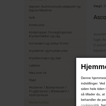
Vægt:
5
Kapsler, Aluminiumsskruekapsler og
Kapsel Maskiner
Asco
Kefir
Kombucha
Korkpropper, Forseglingsvoks
Ascorbin
Krympehætter og Låg
fugle, f
Kornkværn og Udstyr til mel
D-ascorb
betydnin
Krydderier og Krydderurter
Kryddersnaps og Likør
L-ascorb
Hjemme
Laktase
er netop
ascorbin
Mad over ild
Denne hjemmeside
jernopta
Mjød
indstillinger. Ve
Mosterier / Æblepresser /
siden hele tiden 
Vejledn
Frugtpresser / Æblekværn /
så tillader du, a
Opløs pr
Hydropresse
behandler de pe
Mosteriudstyr
cookiepolitik
, hv
Produkte