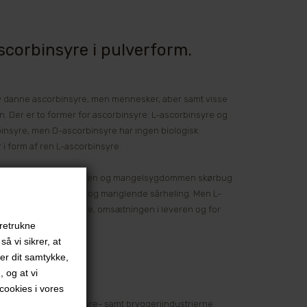
scorbinsyre i pulverform.
lv danne ascorbinsyre, men mennesker, aber samt visse
en. Der er to former for ascorbinsyre: L-ascorbinsyre og
rbinsyre, men D-ascorbinsyre har ingen biologisk
i form af ren L-ascorbinsyre.
ets produktion af kollagen og mangelsygdommen skørbug
e tænder, blødninger og manglende sårheling. Men L-
dnyttelsen af folinsyre, omsætningen i leveren og for
oretrukne
å vi sikrer, at
ver dit samtykke,
, og at vi
ookies i vores
en, bageri-, konfekture- samt bryggeriindustrierne.