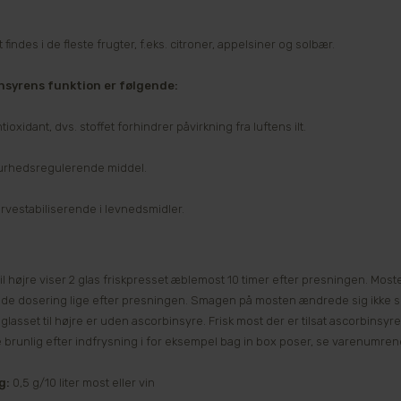
 findes i de fleste frugter, f.eks. citroner, appelsiner og solbær.
nsyrens funktion er følgende:
tioxidant, dvs. stoffet forhindrer påvirkning fra luftens ilt.
urhedsregulerende middel.
rvestabiliserende i levnedsmidler.
til højre viser 2 glas friskpresset æblemost 10 timer efter presningen. Mosten
de dosering lige efter presningen. Smagen på mosten ændrede sig ikke 
glasset til højre er uden ascorbinsyre. Frisk most der er tilsat ascorbinsyre
ve brunlig efter indfrysning i for eksempel bag in box poser, se varenumre
g:
0,5 g/10 liter most eller vin