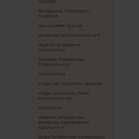
Trykkoger
Tørreapparat / Dehydrator /
Frugttørrer
Vakuumpakker og poser
Vanddunke og beholdere til vand
Vegansk og Vegetarisk
Selvforsyning
Vineddike, Eddikekrukker,
Eddikekultur m.m.
Vinfremstilling
Vingær sæt / Komplette Gærpakker
Vingær, Svovlpulver, Pektin,
Ascorbinsyre, mm
Vinpressere
Vintønder, Whiskytønder,
Romtønder, Egetræstønder,
Egechips m.m.
Vægte, Refaktometer og Måleudstyr