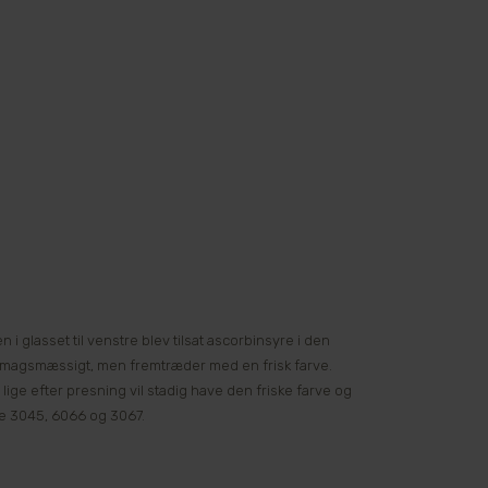
 i glasset til venstre blev tilsat ascorbinsyre i den
smagsmæssigt, men fremtræder med en frisk farve.
 lige efter presning vil stadig have den friske farve og
ne 3045, 6066 og 3067.