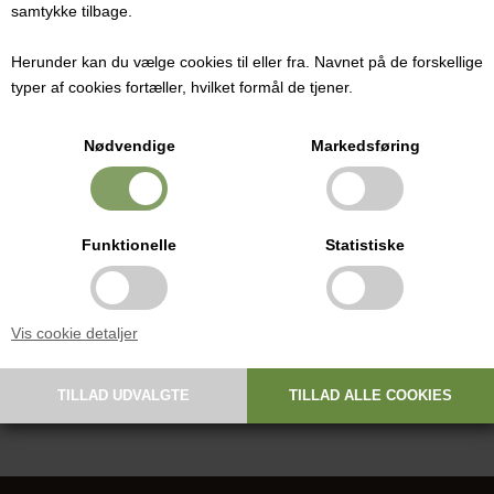
primært peber, muskat, nelliker og kanel.
samtykke tilbage.
Pris ved 1 stk.
Herunder kan du vælge cookies til eller fra. Navnet på de forskellige
16,00
DKK
typer af cookies fortæller, hvilket formål de tjener.
Nødvendige
Markedsføring
Allehånde har en sammensat smag af mange forskellige krydderier,
primært peber, muskat, nelliker og kanel.
Funktionelle
Statistiske
Ingredienser: Umodne frugt fra planten Pimenta Officinalis fra
Guatemala.
Vis cookie detaljer
Anvendelse: Lam, fjerkræ, vildt, kager, brød og suppe.
Nettovægt: 50 gram