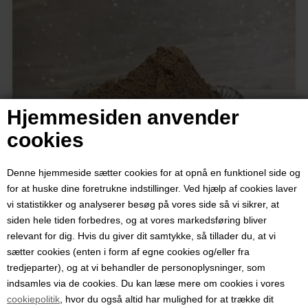
Hjemmesiden anvender
cookies
Denne hjemmeside sætter cookies for at opnå en funktionel side og
for at huske dine foretrukne indstillinger. Ved hjælp af cookies laver
vi statistikker og analyserer besøg på vores side så vi sikrer, at
siden hele tiden forbedres, og at vores markedsføring bliver
Allehånde, krydderi, 50 gram
relevant for dig. Hvis du giver dit samtykke, så tillader du, at vi
sætter cookies (enten i form af egne cookies og/eller fra
Varenummer:
6801
tredjeparter), og at vi behandler de personoplysninger, som
indsamles via de cookies. Du kan læse mere om cookies i vores
Allehånde har en sammensat smag af mange forskellige krydderier,
cookiepolitik
, hvor du også altid har mulighed for at trække dit