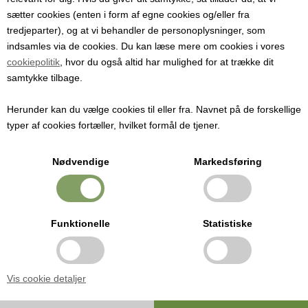
sætter cookies (enten i form af egne cookies og/eller fra
Tulipanformede muffinforme,
tredjeparter), og at vi behandler de personoplysninger, som
orange, 25 stk
indsamles via de cookies. Du kan læse mere om cookies i vores
cookiepolitik
, hvor du også altid har mulighed for at trække dit
samtykke tilbage.
Varenummer:
4092
Herunder kan du vælge cookies til eller fra. Navnet på de forskellige
Chic fransk design og anderledes muffinforme.
typer af cookies fortæller, hvilket formål de tjener.
Imponer dine gæster med noget de ikke har set før.
Pris ved 1 stk.
Nødvendige
Markedsføring
25,00
DKK
Funktionelle
Statistiske
Chic fransk design og anderledes muffinforme.
Imponer dine gæster med noget de ikke har set før.
Vis cookie detaljer
Diameter i bund: 5 cm