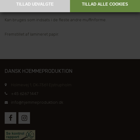
Højde: 8 cm
Kan bruges som indsats i de fleste andre muffinforme.
Fremstillet af lamineret papir.
DANSK HJEMMEPRODUKTION
Holmevej 1, DK-7361 Ejstrupholm
+45 6267 1447
info@hjemmeproduktion.dk