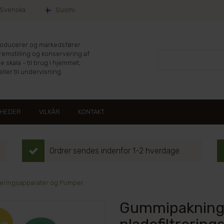
Svenska
Suomi
producerer og markedsfører
fremstilling og konservering af
le skala - til brug i hjemmet,
ller til undervisning.
HEDER
VILKÅR
KONTAKT
Ordrer sendes indenfor 1-2 hverdage
treringsapparater og Pumper
Gummipakninge