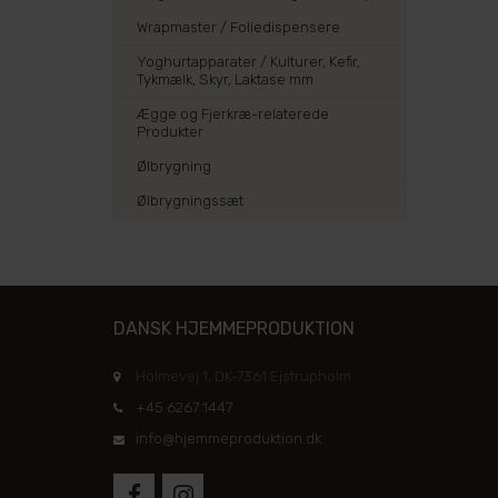
Wrapmaster / Foliedispensere
Yoghurtapparater / Kulturer, Kefir,
Tykmælk, Skyr, Laktase mm
Ægge og Fjerkræ-relaterede
Produkter
Ølbrygning
Ølbrygningssæt
DANSK HJEMMEPRODUKTION
Holmevej 1, DK-7361 Ejstrupholm
+45 6267 1447
info@hjemmeproduktion.dk