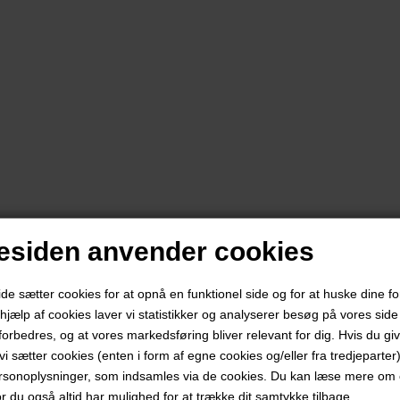
siden anvender cookies
 sætter cookies for at opnå en funktionel side og for at huske dine f
d hjælp af cookies laver vi statistikker og analyserer besøg på vores side s
forbedres, og at vores markedsføring bliver relevant for dig. Hvis du gi
t vi sætter cookies (enten i form af egne cookies og/eller fra tredjeparter)
rsonoplysninger, som indsamles via de cookies. Du kan læse mere om c
or du også altid har mulighed for at trække dit samtykke tilbage.