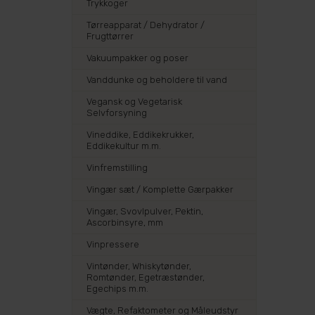
Trykkoger
Tørreapparat / Dehydrator /
Frugttørrer
Vakuumpakker og poser
Vanddunke og beholdere til vand
Vegansk og Vegetarisk
Selvforsyning
Vineddike, Eddikekrukker,
Eddikekultur m.m.
Vinfremstilling
Vingær sæt / Komplette Gærpakker
Vingær, Svovlpulver, Pektin,
Ascorbinsyre, mm
Vinpressere
Vintønder, Whiskytønder,
Romtønder, Egetræstønder,
Egechips m.m.
Vægte, Refaktometer og Måleudstyr