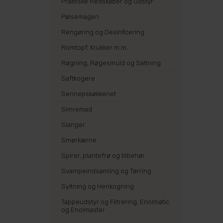
Praktiske Redskaber og Udstyr
Pølsemageri
Rengøring og Desinficering
Romtopf, Krukker m.m.
Røgning, Røgesmuld og Saltning
Saftkogere
Sennepskøkkenet
Simremad
Slanger
Smørkærne
Spirer, plantefrø og tilbehør
Svampeindsamling og Tørring
Syltning og Henkogning
Tappeudstyr og Filtrering, Enolmatic
og Enolmaster