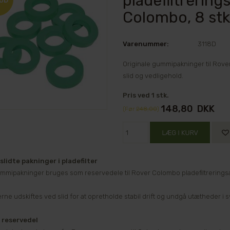
pladefiltrering
Colombo, 8 stk
Varenummer:
3118D
Originale gummipakninger til Rover
slid og vedligehold.
Pris ved 1 stk.
148,80
DKK
(Før
248,00
)
slidte pakninger i pladefilter
mmipakninger bruges som reservedele til Rover Colombo pladefiltreringsappa
rne udskiftes ved slid for at opretholde stabil drift og undgå utætheder i 
 reservedel