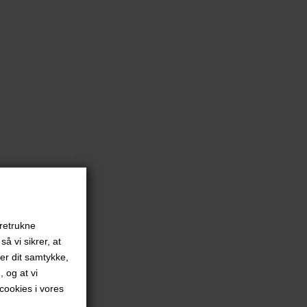
oretrukne
å vi sikrer, at
ver dit samtykke,
, og at vi
ookies i vores