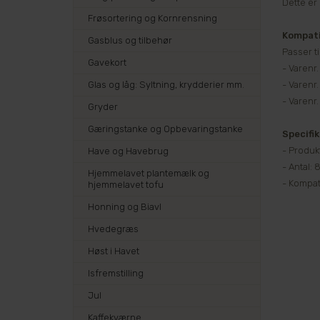
Dette er
Frøsortering og Kornrensning
Kompati
Gasblus og tilbehør
Passer ti
Gavekort
- Varenr.
Glas og låg: Syltning, krydderier mm.
- Varenr.
- Varenr
Gryder
Gæringstanke og Opbevaringstanke
Specifi
- Produk
Have og Havebrug
- Antal: 8
Hjemmelavet plantemælk og
- Kompat
hjemmelavet tofu
Honning og Biavl
Hvedegræs
Høst i Havet
Isfremstilling
Jul
Kaffekværne