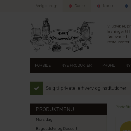
Vælg sprog:
Dansk
Norsk
Vi udvikler, 
løsninger til 
fødevarer i lil
restauranter e
FORSIDE
NYE PRODUKTER
PROFIL
NY
Salg til private, erhverv og institutioner
Pladefil
PRODUKTMENU
Mors dag
Bageudstyr og Dessert