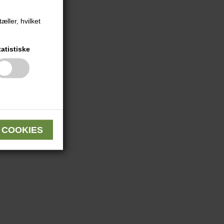
æller, hvilket
tatistiske