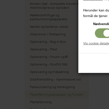
Mosteri Sæt - Komplette mosterier
med mostpresse og kværn
Herunder kan du v
Mælkecentrifuge og
formål de tjener.
pasteuriseringsapparater
Nødvend
Nødde og Kastanje-udstyr
Oliepresse / Olietapning
Opbevaring - Bag in Box
Vis cookie detalj
Opbevaring - Plast
Opbevaring - Pouch-up®
Opbevaring - Rustfrit Stål
Opbevaring og Indpakning
Ostefremstilling - Hjemmelavet ost
Pasteurisering og Henkogning
Pladefiltreringsapparater og Pumper
Plantefarvning