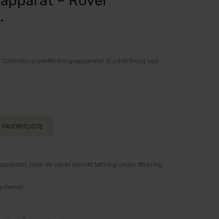
sapparat – Rover
.
 Colombo pladefiltreringsapparater til udskiftning ved
rater, hvor de sikrer korrekt tætning under filtrering.
systemet.