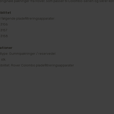
 originale pakninger fra Rover, som passer til Colombo-serien og sikrer kor
bilitet
l følgende pladefiltreringsapparater:
 3106
 3157
. 3158
kationer
ttype: Gummipakninger / reservedel
 stk.
ibilitet: Rover Colombo pladefiltreringsapparater