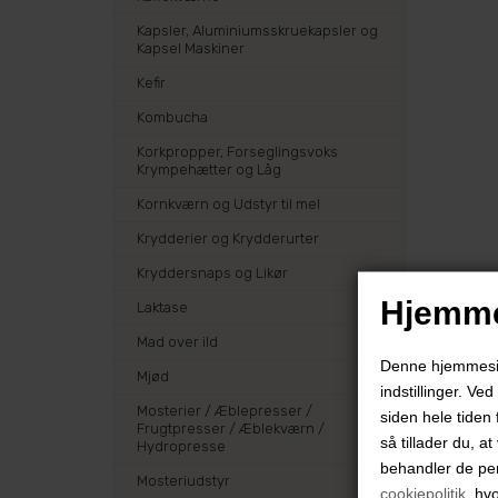
Kapsler, Aluminiumsskruekapsler og
Kapsel Maskiner
Kefir
Kombucha
Korkpropper, Forseglingsvoks
Krympehætter og Låg
Kornkværn og Udstyr til mel
Krydderier og Krydderurter
Kryddersnaps og Likør
Hjemme
Laktase
Mad over ild
Denne hjemmeside
Mjød
indstillinger. Ve
Mosterier / Æblepresser /
siden hele tiden 
Frugtpresser / Æblekværn /
så tillader du, a
Hydropresse
behandler de pe
Mosteriudstyr
cookiepolitik
, hv