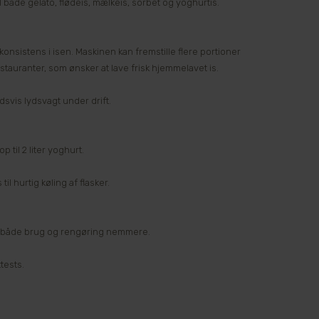
il både gelato, flødeis, mælkeis, sorbet og yoghurtis.
onsistens i isen. Maskinen kan fremstille flere portioner
stauranter, som ønsker at lave frisk hjemmelavet is.
dsvis lydsvagt under drift.
 til 2 liter yoghurt.
 hurtig køling af flasker.
ør både brug og rengøring nemmere.
tests.