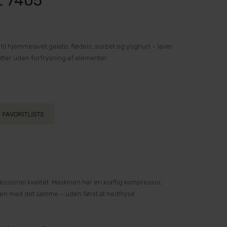
EZ 7405
il hjemmelavet gelato, flødeis, sorbet og yoghurt – laver
inutter uden forfrysning af elementer.
essionel kvalitet. Maskinen har en kraftig kompressor,
onen med det samme – uden først at nedfryse