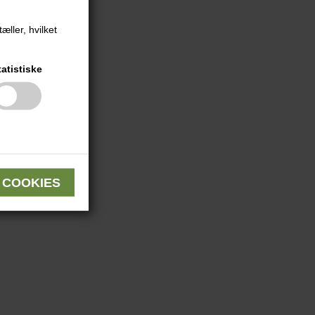
æller, hvilket
tatistiske