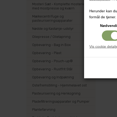
Mosteri Sæt - Komplette mosterier
med mostpresse og kværn
Herunder kan du v
Mælkecentrifuge og
formål de tjener.
pasteuriseringsapparater
Nødvend
Nødde og Kastanje-udstyr
Oliepresse / Olietapning
Opbevaring - Bag in Box
Vis cookie detalj
Opbevaring - Plast
Opbevaring - Pouch-up®
Opbevaring - Rustfrit Stål
Opbevaring og Indpakning
Ostefremstilling - Hjemmelavet ost
Pasteurisering og Henkogning
Pladefiltreringsapparater og Pumper
Plantefarvning