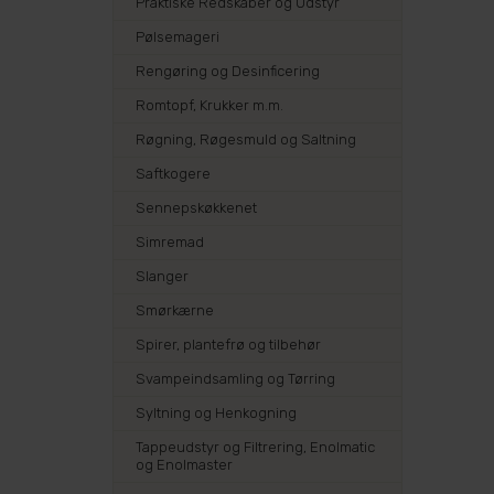
Praktiske Redskaber og Udstyr
Pølsemageri
Rengøring og Desinficering
Romtopf, Krukker m.m.
Røgning, Røgesmuld og Saltning
Saftkogere
Sennepskøkkenet
Simremad
Slanger
Smørkærne
Spirer, plantefrø og tilbehør
Svampeindsamling og Tørring
Syltning og Henkogning
Tappeudstyr og Filtrering, Enolmatic
og Enolmaster