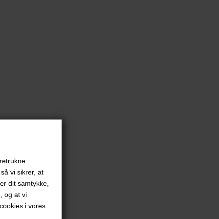
oretrukne
å vi sikrer, at
ver dit samtykke,
, og at vi
ookies i vores