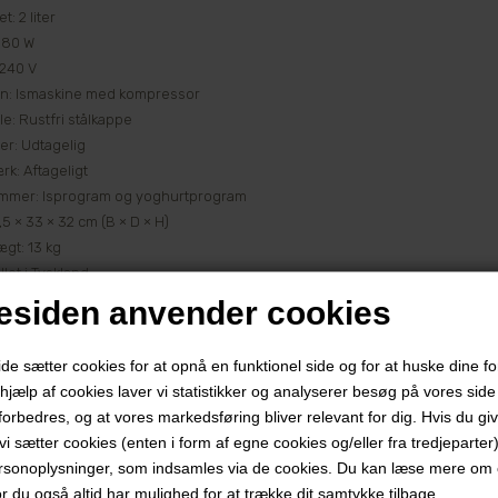
t: 2 liter
 180 W
 240 V
on: Ismaskine med kompressor
le: Rustfri stålkappe
er: Udtagelig
rk: Aftageligt
ammer: Isprogram og yoghurtprogram
,5 × 33 × 32 cm (B × D × H)
ægt: 13 kg
llet i Tyskland
brugervejledning medfølger
siden anvender cookies
 sætter cookies for at opnå en funktionel side og for at huske dine f
d hjælp af cookies laver vi statistikker og analyserer besøg på vores side s
forbedres, og at vores markedsføring bliver relevant for dig. Hvis du gi
t vi sætter cookies (enten i form af egne cookies og/eller fra tredjeparter)
rsonoplysninger, som indsamles via de cookies. Du kan læse mere om c
or du også altid har mulighed for at trække dit samtykke tilbage.