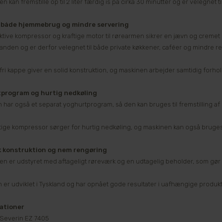
n kan fremstille op til 2 liter færdig is på cirka 30 minutter og er velegnet t
il både hjemmebrug og mindre servering
ktive kompressor og kraftige motor til rørearmen sikrer en jævn og cremet k
nanden og er derfor velegnet til både private køkkener, caféer og mindre re
fri kappe giver en solid konstruktion, og maskinen arbejder samtidig forhol
program og hurtig nedkøling
har også et separat yoghurtprogram, så den kan bruges til fremstilling af op
tige kompressor sørger for hurtig nedkøling, og maskinen kan også bruges til
k konstruktion og nem rengøring
en er udstyret med aftageligt røreværk og en udtagelig beholder, som g
 er udviklet i Tyskland og har opnået gode resultater i uafhængige produkt
kationer
 Severin EZ 7405