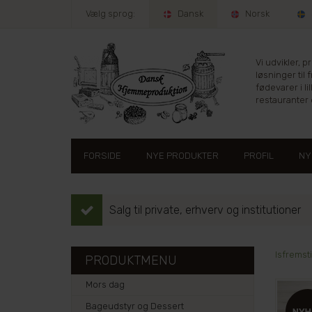
Vælg sprog:
Dansk
Norsk
Vi udvikler, 
løsninger til 
fødevarer i lil
restauranter e
FORSIDE
NYE PRODUKTER
PROFIL
NY
Salg til private, erhverv og institutioner
Isfremsti
PRODUKTMENU
Mors dag
Bageudstyr og Dessert