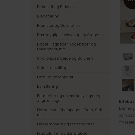
Birkesaft og Birkevin
Blanchering
Blomster og Dekoration
Bæredygtig madlavning og Stegeso
Bøger: Fagbøger, Kogebøger og
Havebøger, mm
Chokoladearbejde og Bolcheri
Ciderfremstilling
Destillationsapparat
Etikettering
Fermentering og mælkesyregæring
af grøntsager
Effekti
Denne ge
Flasker: Vin, Champagne, Cider, Saft
mm.
som både
fryseele
Flaskerensere og rensebørster
Frugtplukker og Bærplukker