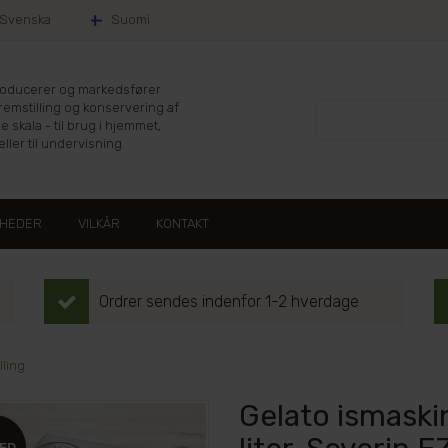
Svenska
Suomi
producerer og markedsfører
fremstilling og konservering af
le skala - til brug i hjemmet,
ller til undervisning.
HEDER
VILKÅR
KONTAKT
Ordrer sendes indenfor 1-2 hverdage
lling
Gelato ismask