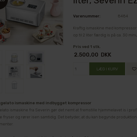
liter, Severin 
Varenummer:
8484
Kraftig ismaskine med kompressor t
op til 2 liter færdig is på ca. 30 m
Pris ved 1 stk.
2.500,00
DKK
v gelato ismaskine med indbygget kompressor
lato ismaskine fra Severin gør det nemt at fremstille hjemmelavet is i prof
 fryser og rører isen samtidig. Det betyder, at du kan begynde produkti
menter.