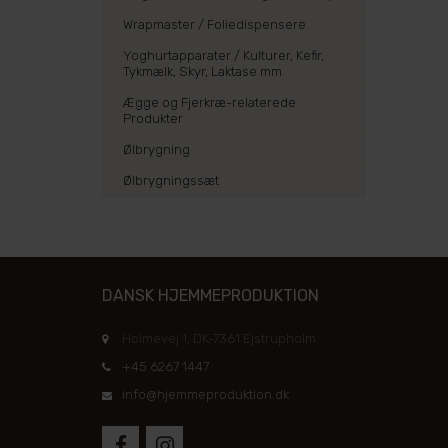
Wrapmaster / Foliedispensere
Yoghurtapparater / Kulturer, Kefir,
Tykmælk, Skyr, Laktase mm
Ægge og Fjerkræ-relaterede
Produkter
Ølbrygning
Ølbrygningssæt
DANSK HJEMMEPRODUKTION
Holmevej 1, DK-7361 Ejstrupholm
+45 6267 1447
info@hjemmeproduktion.dk