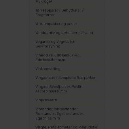
Trykkoger
Tørreapparat / Dehydrator /
Frugttørrer
Vakuumpakker og poser
Vanddunke og beholdere til vand
Vegansk og Vegetarisk
Selvforsyning
Vineddike, Eddikekrukker,
Eddikekultur m.m.
Vinfremstilling
Vingær sæt / Komplette Gærpakker
Vingær, Svovlpulver, Pektin,
Ascorbinsyre, mm
Vinpressere
Vintønder, Whiskytønder,
Romtønder, Egetræstønder,
Egechips m.m.
Vægte, Refaktometer og Måleudstyr