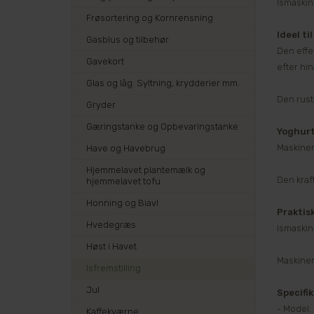
Ismaskine
Frøsortering og Kornrensning
Ideel t
Gasblus og tilbehør
Den effe
Gavekort
efter hi
Glas og låg: Syltning, krydderier mm.
Den rust
Gryder
Gæringstanke og Opbevaringstanke
Yoghurt
Maskinen 
Have og Havebrug
Hjemmelavet plantemælk og
Den kraf
hjemmelavet tofu
Honning og Biavl
Praktis
Hvedegræs
Ismaskin
Høst i Havet
Maskinen
Isfremstilling
Jul
Specifi
- Model:
Kaffekværne